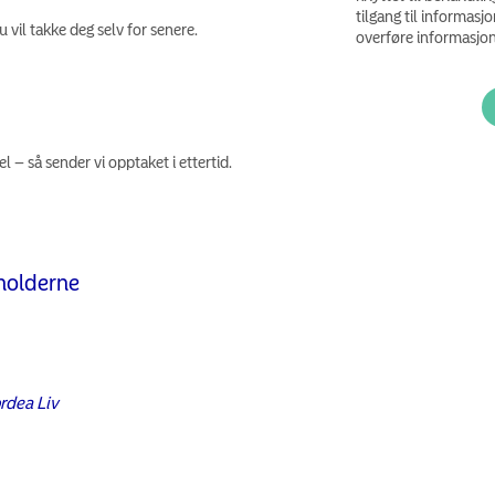
tilgang til informasjo
 vil takke deg selv for senere.
overføre informasjon 
l – så sender vi opptaket i ettertid.
sholderne
rdea Liv