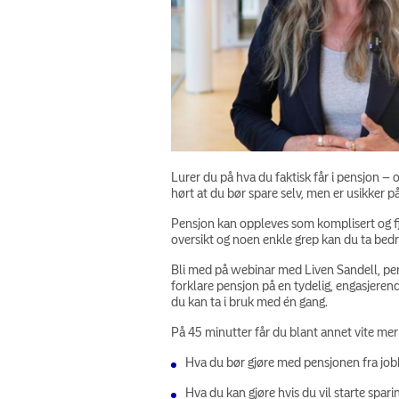
Lurer du på hva du faktisk får i pensjon –
hørt at du bør spare selv, men er usikker p
Pensjon kan oppleves som komplisert og fje
oversikt og noen enkle grep kan du ta bedr
Bli med på webinar med Liven Sandell, pen
forklare pensjon på en tydelig, engasjeren
du kan ta i bruk med én gang.
På 45 minutter får du blant annet vite me
Hva du bør gjøre med pensjonen fra jo
Hva du kan gjøre hvis du vil starte spar