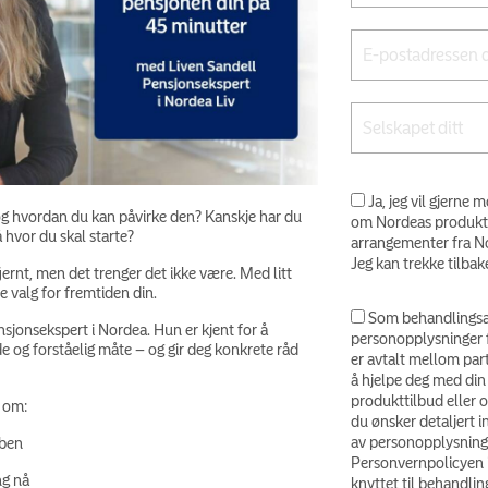
Ja, jeg vil gjerne
 og hvordan du kan påvirke den? Kanskje har du
om Nordeas produkter 
å hvor du skal starte?
arrangementer fra No
Jeg kan trekke tilbak
rnt, men det trenger det ikke være. Med litt
e valg for fremtiden din.
Som behandlingsa
sjonsekspert i Nordea. Hun er kjent for å
personopplysninger f
de og forståelig måte – og gir deg konkrete råd
er avtalt mellom part
å hjelpe deg med din 
produkttilbud eller o
r om:
du ønsker detaljert
av personopplysning
bben
Personvernpolicyen 
ing nå
knyttet til behandli