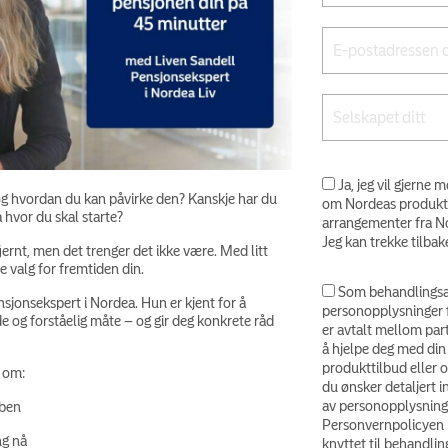
Ja, jeg vil gjerne
 og hvordan du kan påvirke den? Kanskje har du
om Nordeas produkter 
å hvor du skal starte?
arrangementer fra No
Jeg kan trekke tilbak
rnt, men det trenger det ikke være. Med litt
e valg for fremtiden din.
Som behandlingsa
sjonsekspert i Nordea. Hun er kjent for å
personopplysninger f
de og forståelig måte – og gir deg konkrete råd
er avtalt mellom part
å hjelpe deg med din 
produkttilbud eller o
r om:
du ønsker detaljert
av personopplysning
bben
Personvernpolicyen 
ing nå
knyttet til behandli