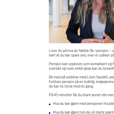
Lurer du på hva du faktisk får i pensjon –
hørt at du bør spare selv, men er usikker p
Pensjon kan oppleves som komplisert og fje
oversikt og noen enkle grep kan du ta bedr
Bli med på webinar med Liven Sandell, pen
forklare pensjon på en tydelig, engasjeren
du kan ta i bruk med én gang.
På 45 minutter får du blant annet vite me
Hva du bør gjøre med pensjonen fra jo
Hva du kan gjøre hvis du vil starte spar