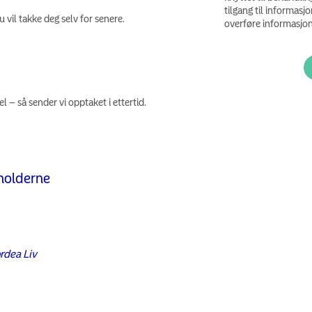
tilgang til informasjo
 vil takke deg selv for senere.
overføre informasjon 
l – så sender vi opptaket i ettertid.
sholderne
rdea Liv