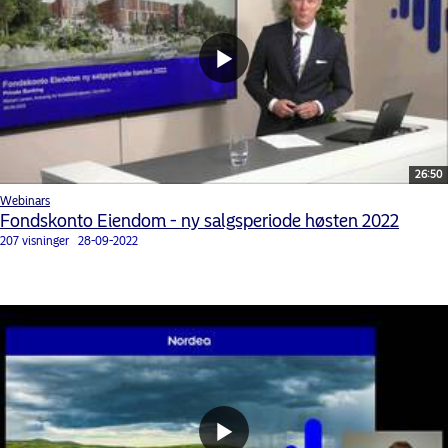
26:50
Webinars
Fondskonto Eiendom - ny salgsperiode høsten 2022
207 visninger
28-09-2022