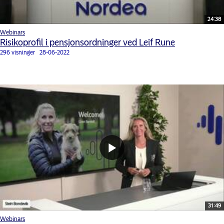
24:38
Webinars
Risikoprofil i pensjonsordninger ved Leif Rune
296 visninger
28-06-2022
31:49
Webinars