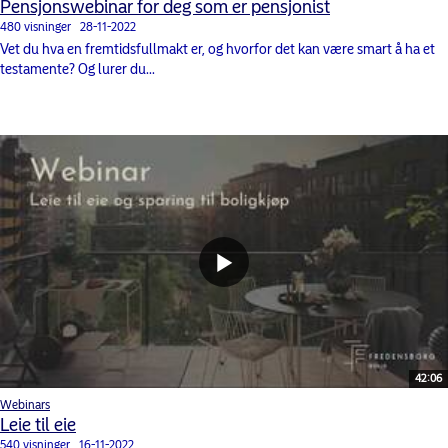
Pensjonswebinar for deg som er pensjonist
480 visninger
28-11-2022
Vet du hva en fremtidsfullmakt er, og hvorfor det kan være smart å ha et
testamente? Og lurer du...
42:06
Webinars
Leie til eie
540 visninger
16-11-2022