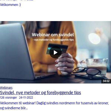
Velkommen :)
34:02
Webinars
Svindel, nye metoder og forebyggende tips
126 visninger
24-11-2022
Velkommen til webinar! Daglig svindles nordmenn for tusenvis av kroner,
og svindlerne blir...